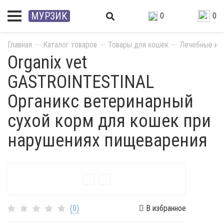
МУРЗИК
0
0
Главная
Каталог товаров
Товары для кошек
Лечебные ко
Organix vet
GASTROINTESTINAL
Органикс ветеринарный
сухой корм для кошек при
нарушениях пищеварения
Акция
(0)
В избранное