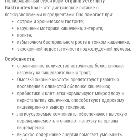
Полнорационный сухой корм
Organix Veterinary
Gastrointestinal
- это диетическое питание с
легкоусвояемыми ингредиентами. Оно помогает при:
остром и хроническом гастрите;
нарушении моторики кишечника; энтерите;
колите;
избыточном бактериальном росте в тонком кишечнике;
экзокринной недостаточности поджелудочной железы.
Особенности:
ограниченное количество источников белка снижает
нагрузку на пищеварительный тракт;
Омега-3 жирные кислоты препятствуют развитию
воспаления в слизистой оболочке кишечника;
пребиотики и клетчатка нормализуют микрофлору и
перистальтику кишечника, способствуют здоровому
пищеварению и выводу токсинов;
легкоусвояемые компоненты обеспечивают высокую
перевариваемость и снижают нагрузку на органы
пищеварения;
высокое содержание энергии помогает уменьшить