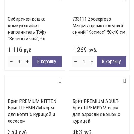
Сибирская кошка
733111 Zooexpress
комкующийся
Матрас прямоугольный
наполнитель Тофу
синий "Космос" 50х40 см
"Зеленый чай", 6л
1 116
1 269
руб.
руб.
Брит PREMIUM KITTEN-
Брит PREMIUM ADULT-
Брит ПРЕМИУМ корм
Брит ПРЕМИУМ корм
для котят с курицей и
для взрослых кошек с
лососем
курицей
350
363
руб.
руб.