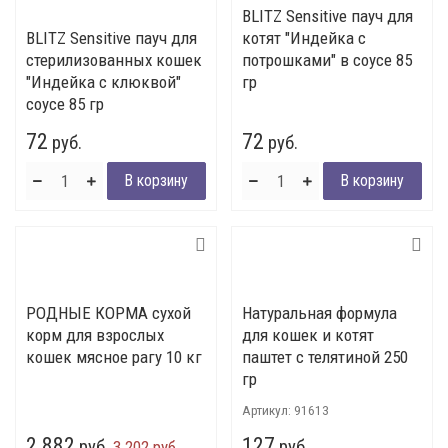
BLITZ Sensitive пауч для
BLITZ Sensitive пауч для
котят "Индейка с
стерилизованных кошек
потрошками" в соусе 85
"Индейка с клюквой"
гр
соусе 85 гр
72
72
руб.
руб.
РОДНЫЕ КОРМА сухой
Натуральная формула
корм для взрослых
для кошек и котят
кошек мясное рагу 10 кг
паштет с телятиной 250
гр
Артикул:
91613
2 882
127
руб.
руб.
3 202 руб.