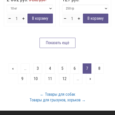
«
...
3
4
5
6
7
8
9
10
11
12
...
»
← Товары для собак
Товары для грызунов, хорьков →