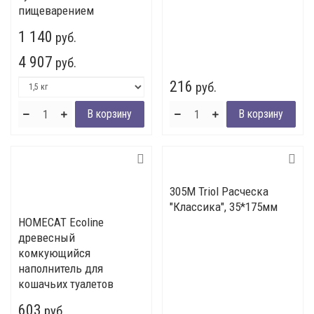
пищеварением
1 140
руб.
4 907
руб.
216
руб.
305М Triol Расческа
"Классика", 35*175мм
HOMECAT Ecoline
древесный
комкующийся
наполнитель для
кошачьих туалетов
603
руб.