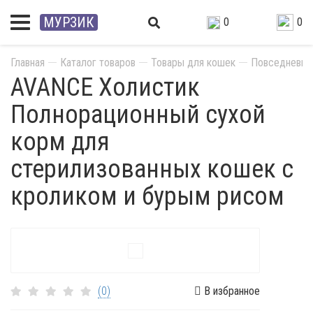
МУРЗИК
0
0
Главная
Каталог товаров
Товары для кошек
Повседневны
AVANCE Холистик
Полнорационный сухой
корм для
стерилизованных кошек с
кроликом и бурым рисом
Акция
(0)
В избранное