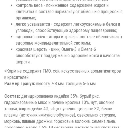
контроль веса - пониженное содержание жиров и
клетчатка в составе нормализуют обменные процессы в
организме;
легко усваивается - содержит легкоусвояемые белки и
углеводы, способствующие здоровому пищеварению;
здоровье почек - ягоды и травы в составе обеспечивают
здоровье мочевыделительной системы;
красивая шерсть - цинк, Омега-3 и Омега-6
способствуют поддержанию здоровья кожи и качества
шерсти.
>Корм не содержит ГМО, сои, искусственных ароматизаторов
и красителей.
Размер гранул:
высота 7-8 мм, толщина 5-6 мм
Состав:
дегидрированная индейка 35%, бурый рис,
гидролизованные мясо и печень кролика 10%, нут, овсяные
хлопья, жир индейки 4%, яйцо сушёное цельное 3%, белки
плазмы (источник иммуноглобулинов), свекольная стружка,
морковь, пивные дрожжи, гороховые волокна, семена льна,
лососёвое масло 1,5%, DL-метионин, растительная клетчатка,