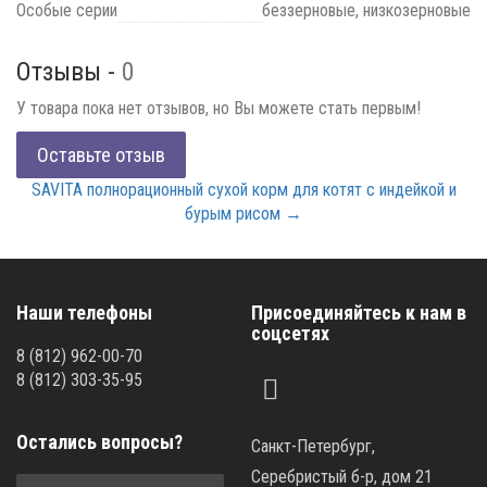
Особые серии
беззерновые, низкозерновые
Отзывы -
0
У товара пока нет отзывов, но Вы можете стать первым!
Оставьте отзыв
SAVITA полнорационный сухой корм для котят с индейкой и
бурым рисом →
Наши телефоны
Присоединяйтесь к нам в
соцсетях
8
(812)
962-00-70
8
(812)
303-35-95
Остались вопросы?
Санкт-Петербург,
Серебристый б-р, дом 21