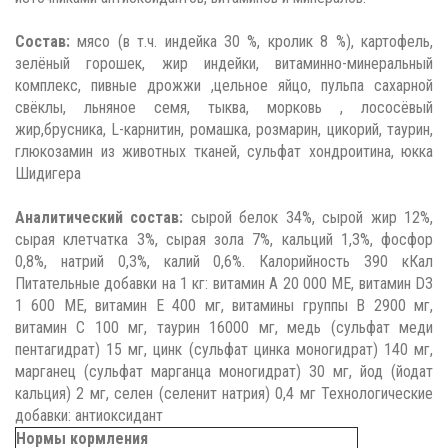
Состав:
мясо (в т.ч. индейка 30 %, кролик 8 %), картофель,
зелёный горошек, жир индейки, витаминно-минеральный
комплекс, пивные дрожжи ,цельное яйцо, пульпа сахарной
свёклы, льняное семя, тыква, морковь , лососёвый
жир,брусника, L-карнитин, ромашка, розмарин, цикорий, таурин,
глюкозамин из животных тканей, сульфат хондроитина, юкка
Шидигера
Аналитический состав:
сырой белок 34%, сырой жир 12%,
сырая клетчатка 3%, сырая зола 7%, кальций 1,3%, фосфор
0,8%, натрий 0,3%, калий 0,6%. Калорийность 390 кКал
Питательные добавки на 1 кг: витамин A 20 000 МЕ, витамин D3
1 600 МЕ, витамин E 400 мг, витамины группы В 2900 мг,
витамин C 100 мг, таурин 16000 мг, медь (сульфат меди
пентагидрат) 15 мг, цинк (сульфат цинка моногидрат) 140 мг,
марганец (сульфат марганца моногидрат) 30 мг, йод (йодат
кальция) 2 мг, селен (селенит натрия) 0,4 мг Технологические
добавки: антиоксидант
Нормы кормления