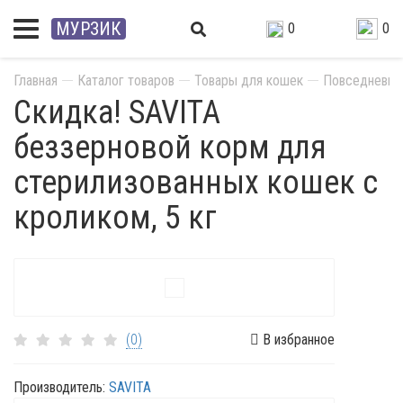
МУРЗИК
0
0
Главная
Каталог товаров
Товары для кошек
Повседневны
Скидка! SAVITA
беззерновой корм для
стерилизованных кошек с
кроликом, 5 кг
Акция
(0)
В избранное
Производитель:
SAVITA