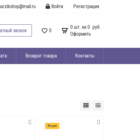
urzikshop@mail.ru
Войти
Регистрация
0
шт. на
0 руб.
атный звонок
0
Оформить
ата
Возврат товара
Контакты
Акция