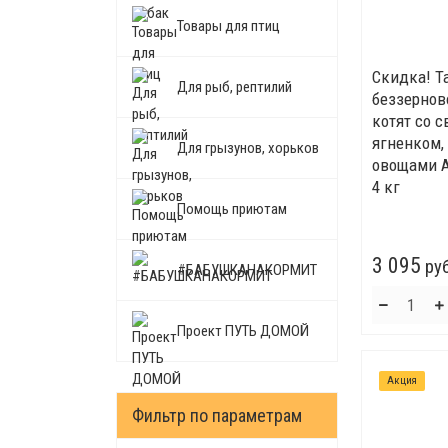
Товары для птиц
Скидка! T
Для рыб, рептилий
беззернов
котят cо 
ягненком,
Для грызунов, хорьков
овощами A
4 кг
Помощь приютам
3 095
руб
#БАБУШКАНАКОРМИТ
Проект ПУТЬ ДОМОЙ
Акция
Фильтр по параметрам