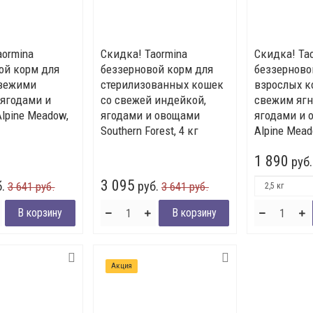
aormina
Скидка! Taormina
Скидка! Ta
ой корм для
беззерновой корм для
беззерново
свежими
стерилизованных кошек
взрослых к
 ягодами и
со свежей индейкой,
свежим ягн
lpine Meadow,
ягодами и овощами
ягодами и 
Southern Forest, 4 кг
Alpine Mead
1 890
руб.
3 095
.
руб.
3 641 руб.
3 641 руб.
Акция