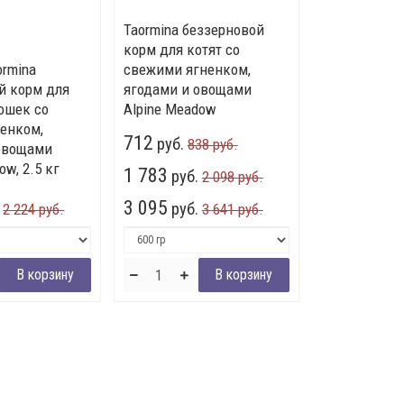
Taormina беззерновой
корм для котят cо
ormina
свежими ягненком,
й корм для
ягодами и овощами
ошек со
Alpine Meadow
енком,
712
руб.
838 руб.
овощами
ow, 2.5 кг
1 783
руб.
2 098 руб.
3 095
руб.
2 224 руб.
3 641 руб.