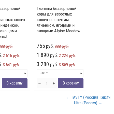
беззерновой
Taormina беззерновой
корм для взрослых
ванных кошек
кошек со свежим
 индейкой,
ягненком, ягодами и
 овощами
овощами Alpine Meadow
orest
755
руб.
888 руб.
888 руб.
1 890
.
руб.
2 616 руб.
2 224 руб.
3 280
.
руб.
3 641 руб.
3 859 руб.
← TASTY (Россия) Тэйсти
Ultra (Россия) →