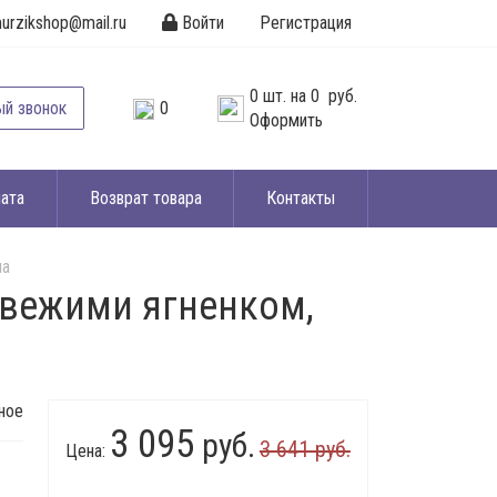
urzikshop@mail.ru
Войти
Регистрация
0
шт. на
0 руб.
ый звонок
0
Оформить
ата
Возврат товара
Контакты
на
 свежими ягненком,
ное
3 095
руб.
3 641 руб.
Цена: