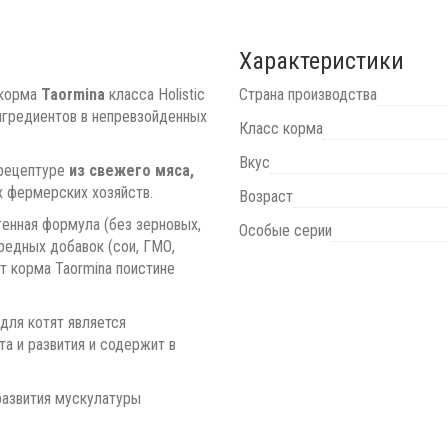
Характеристики
корма
Taormina
класса Holistic
Страна производства
нгредиентов в непревзойденных
Класс корма
Вкус
рецептуре
из свежего мяса,
х фермерских хозяйств.
Возраст
генная формула (без зерновых,
Особые серии
вредных добавок (сои, ГМО,
т корма Taormina поистине
для котят является
а и развития и содержит в
развития мускулатуры