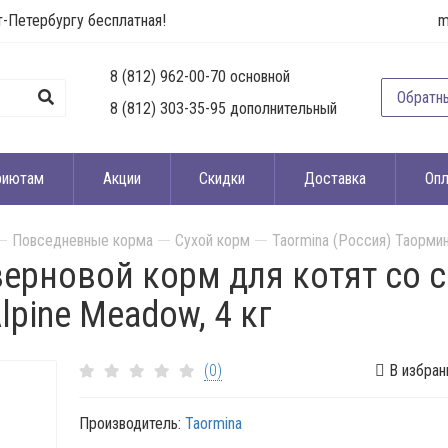
т-Петербургу бесплатная!
m
8 (812) 962-00-70 основной
Обратн
8 (812) 303-35-95 дополнительный
риютам
Акции
Скидки
Доставка
Опл
Повседневные корма
Сухой корм
Taormina (Россия) Таорми
зерновой корм для котят cо
pine Meadow, 4 кг
(0)
В избран
Производитель:
Taormina