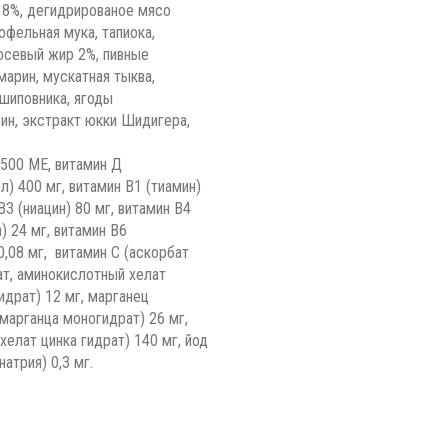
 8%, дегидрированое мясо
фельная мука, тапиока,
сосевый жир 2%, пивные
арин, мускатная тыква,
 шиповника, ягоды
ин, экстракт юкки Шидигера,
2500 МЕ, витамин Д
) 400 мг, витамин В1 (тиамин)
В3 (ниацин) 80 мг, витамин В4
) 24 мг, витамин В6
0,08 мг, витамин С (аскорбат
ат, аминокислотный хелат
идрат) 12 мг, марганец
марганца моногидрат) 26 мг,
хелат цинка гидрат) 140 мг, йод
атрия) 0,3 мг.