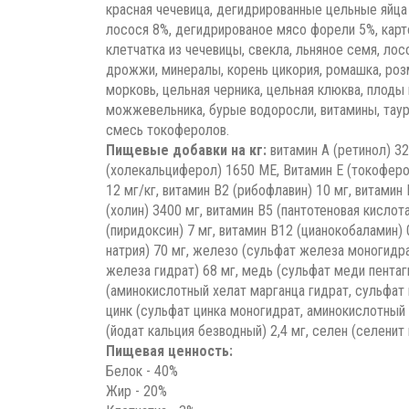
красная чечевица, дегидрированные цельные яйца
лосося 8%, дегидрированое мясо форели 5%, карто
клетчатка из чечевицы, свекла, льняное семя, ло
дрожжи, минералы, корень цикория, ромашка, розм
морковь, цельная черника, цельная клюква, плоды
можжевельника, бурые водоросли, витамины, таур
смесь токоферолов.
Пищевые добавки на кг:
витамин А (ретинол) 3
(холекальциферол) 1650 МЕ, Витамин Е (токоферол
12 мг/кг, витамин В2 (рибофлавин) 10 мг, витамин 
(холин) 3400 мг, витамин В5 (пантотеновая кислота
(пиридоксин) 7 мг, витамин В12 (цианокобаламин) 
натрия) 70 мг, железо (сульфат железа моногидр
железа гидрат) 68 мг, медь (сульфат меди пентаг
(аминокислотный хелат марганца гидрат, сульфат 
цинк (сульфат цинка моногидрат, аминокислотный 
(йодат кальция безводный) 2,4 мг, селен (селенит н
Пищевая ценность:
Белок - 40%
Жир - 20%