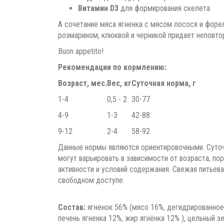
Витамин D3
для формирования скелета
А сочетание мяса ягненка с мясом лосося и форел
розмарином, клюквой и черникой придает неповто
Buon appetito!
Рекомендации по кормлению:
Возраст, мес.
Вес, кг
Суточная норма, г
1-4
0,5 - 2
30-77
4-9
1-3
42-88
9-12
2-4
58-92
Данные нормы являются ориентировочными. Суточ
могут варьировать в зависимости от возраста, по
активности и условий содержания. Свежая питьева
свободном доступе.
Состав:
ягненок 56% (мясо 16%, дегидрированное
печень ягненка 12%, жир ягнёнка 12% ), цельный 