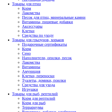
Товары для птиц
Корм
Лакомства
Песок для птиц, минеральные камни
Витамины, пищевые добавки
Аксессуары
Клетки
Средства по уходу
Товары для грызунов, хорьков
Подарочные сертификаты
Корм
Сено
Наполнители, опилки, песок
Лакомства
Витамины
Амуниция
Клетки, переноски
Туалеты, домики, поилки
Средства для ухода
Игрушки
Товары для рыб, рептилий
Корм для рептилий
Корм для рыб
Террариумы
Витамины, добавки, удобрения