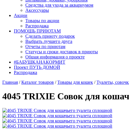
Средства для ухода за аквариумом
Аксессуары
Акции
Товары по акции
Распродажа
ПОМОЩЬ ПРИЮТАМ
Сделать приюту подарок
Выбрать лучшего друга
Отчеты по приютам
Статусы и сроки доставок в приюты
Общая информация о проекте
#БАБУШКАНАКОРМИТ
Проект ПУТЬ ДОМОЙ
Распродажа
Главная
/
Каталог товаров
/
Товары для кошек
/
Туалеты, совочк
4045 TRIXIE Совок для кошач