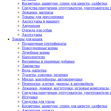
Косметика, шампуни, спреи для шерсти, салфетки
Средства приучения, отпугиватели, уничтожители з
Лежанки, матрасы
Товары для дрессировки
Аксессуары в машину
Амуниция
Одежда для собак
Аксессуары
Товары для кошек
Подарочные сертификаты
Повседневные корма
Лечебные корма
Наполнители
Витамины и пищевые добавки
Лакомства
Вода, напитки
Туалеты, совочки, пеленки
Миски, контейнеры, автокормушки
Переноски, клетки, дверцы, в автомобиль
Лежанки, домики, когтеточки, игровые комплексы, 
Средства приучения, отпугиватели, уничтожители з
Игрушки
Средства для ухода
Косметика, шампуни, спреи для шерсти, салфетки
Амуниция, одежда