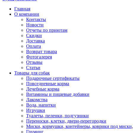
Главная
О компании
Контакты
Новости
Отчеты по приютам
Скидки
Доставка
Оплата
Возврат товара
Фотогалерея
Отзывы
Статьи
Товары для собак
Подарочные сертификаты
Повседневные корма
Лечебные корма
Витамины и пищевые добавки
Лакомства
Вода, напитки
Игрушки
Туалеты, пеленки, подгузники
Переноски, клетки, двери-перегородки
Миски, кормушки, контейнеры, коврики под миски
Груминг