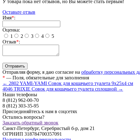
У товара пока нет отзывов, но Вы можете стать первым!
Оставьте отзыв
Имя
*
:
Оценка:
1
2
3
4
5
Отзыв
*
:
Отправляя форму, я даю согласие на
обработку персональных 
*
— Поля, обязательные для заполнения
← 2802 YAMI-YAMI Совок для кошачьего туалета 9х25х4 см
4046 TRIXIE Совок для кошачьего туалета сплошной →
Наши телефоны
8
(812)
962-00-70
8
(812)
303-35-95
Присоединяйтесь к нам в соцсетях
Остались вопросы?
Заказать обратный звонок
Санкт-Петербург, Серебристый б-р, дом 21
ОГРНИП 318784700357091
Политика конфиденциальности