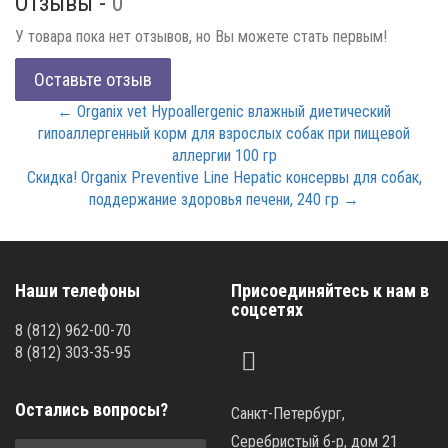
Отзывы -
0
У товара пока нет отзывов, но Вы можете стать первым!
Оставьте отзыв
← Organix vet Hypoallergenic влажный диетический
гипоаллергенный корм для взрослых собак при пищевой
аллергии 100 гр
Скидка! Organix Preventive Line Hepatic консервы для собак,
поддержание здоровья печени, 240 гр →
Наши телефоны
Присоединяйтесь к нам в
соцсетях
8
(812)
962-00-70
8
(812)
303-35-95
Остались вопросы?
Санкт-Петербург,
Серебристый б-р, дом 21