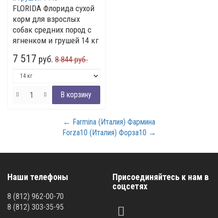
FLORIDA Флорида сухой
корм для взрослых
собак средних пород с
ягненком и грушей 14 кг
7 517
руб.
8 844 руб.
← Farmina (Италия) Фармина
Forza10 (Италия) Форза10 →
Наши телефоны
Присоединяйтесь к нам в
соцсетях
8
(812)
962-00-70
8
(812)
303-35-95