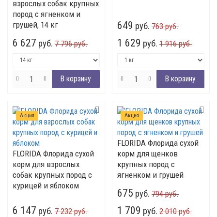
взрослых собак крупных
пород с ягненком и
649
грушей, 14 кг
руб.
763 руб.
6 627
1 629
руб.
руб.
7 796 руб.
1 916 руб.
Акция
Акция
FLORIDA Флорида сухой
FLORIDA Флорида сухой
корм для щенков
корм для взрослых
крупных пород с
собак крупных пород с
ягненком и грушей
курицей и яблоком
675
руб.
794 руб.
6 147
1 709
руб.
руб.
7 232 руб.
2 010 руб.