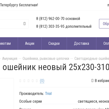
Петербургу бесплатная!
8 (812) 962-00-70 основной
Обр
8 (812) 303-35-95 дополнительный
риютам
Акции
Скидки
Доставка
Опл
Амуниция
Ошейники, рывковые цепочки
Светодиодные ошейни
й ошейник неовый 25x230-31
(0)
В избран
Производитель:
Triol
Особые серии
светящиеся, неоно