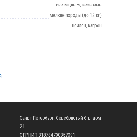
светящиеся, неоновые
мелкие породы (до 12 кг)
нейлон, капрон
й
Санкт-Петербург, Серебристый б-р, дом
21
ОГРНИП 318784700357091