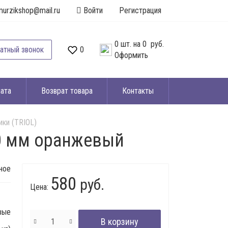
murzikshop@mail.ru
Войти
Регистрация
0
шт. на
0 руб.
атный звонок
0
Оформить
ата
Возврат товара
Контакты
ки (TRIOL)
0 мм оранжевый
ное
580
руб.
Цена:
вые