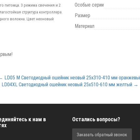
Особые серии
о питомца. 3 режима свечения и 2
лагостойкая структура контроллера.
Размер
дного волокна. Цвет неоновый
Материал
ервым!
← LD05 M Светодиодный ошейник неовый 25x310-410 мм оранжевы
LD04XL Светодиодный ошейник неовый 25x510-610 мм желтый →
единяйтесь к нам в
Остались вопросы?
тях
Заказать обратный звонок