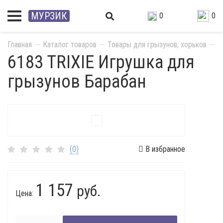
МУРЗИК
0
0
Главная
Каталог товаров
Товары для грызунов, хорьков
И
6183 TRIXIE Игрушка для
грызунов Барабан
(0)
В избранное
1 157
руб.
Цена: