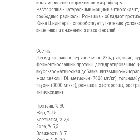
восстановлению нормальной микрофлоры
Расторопша - натуральный мощный антиоксидант,
свободные радикалы. Ромашка - обладает против
Юкка Шидигера - способствует угнетению условн
кишечника и снижению запаха фекалий.
Состав:
Дегидрированное куриное мясо 28%, рис, маис, ку
ферментированный протеин, дегидратированные це
вкусо-ароматическая добавка, витаминно-минерал
жом свёклы, DL-метионин (7000 мг/кг), топинамбур
таурин (3000 мг/кг), ромашка, расторопша, экстр
антиоксидант.
Протеин, % 30
Жир, % 15
Клетчатка, % 2,4
Зола, % 5,5
Влажность,% 7