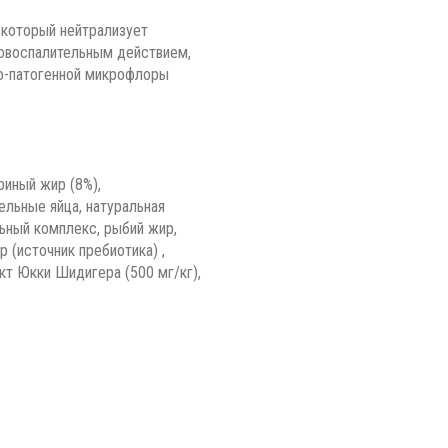
 который нейтрализует
овоспалительным действием,
о-патогенной микрофлоры
риный жир (8%),
льные яйца, натуральная
ьный комплекс, рыбий жир,
 (источник пребиотика) ,
акт Юкки Шидигера (500 мг/кг),