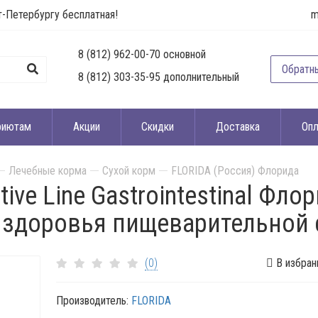
т-Петербургу бесплатная!
m
8 (812) 962-00-70 основной
Обратн
8 (812) 303-35-95 дополнительный
риютам
Акции
Скидки
Доставка
Опл
Лечебные корма
Сухой корм
FLORIDA (Россия) Флорида
ntive Line Gastrointestinal Фл
здоровья пищеварительной с
(0)
В избран
Производитель:
FLORIDA