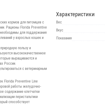
Характеристики
ческих кормов для питомцев с
Вес
и. Рационы Florida Preventive
Вкус
 необходимы для поддержания
олеваний у взрослых кошек и
Показания
е природную пользу и
льзуются высококачественное
которые выращиваются и
ах России.
льтироваться с ветеринарным
Florida Preventive Line
доровой работы желудочно-
кое содержание клетчатки
ализации перистальтики
торый способствует