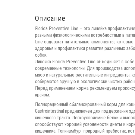
Описание
Florida Preventive Line – это линейка профилакти
разными физиологическими потребностями в питани
Line содержат питательные компоненты, которые
здоровья и профилактики развития различных заб
собак.
Линейка Florida Preventive Line объединяет в себ
современные технологии. Для производства испо
мясо и натуральные растительные ингредиенты, 
собираются вручную в экологически чистых район
Перед применением корма рекомендуем проконсу
врачом.
Полнорационный сбалансированный корм для кошек 
Gastrointestinal предназначен для поддержания з
кишечного тракта. Легкоусвояемые белки и высо
способствуют хорошей усвояемости диеты и норм
кишечника. Топинамбур -природный пребиотик, ко