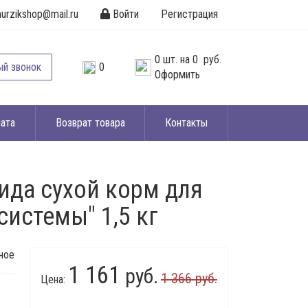
urzikshop@mail.ru
Войти
Регистрация
0
шт. на
0 руб.
ый звонок
0
Оформить
ата
Возврат товара
Контакты
орида сухой корм для
истемы" 1,5 кг
ное
1 161
руб.
1 366 руб.
Цена: