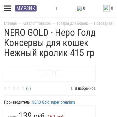
МУРЗИК
0
0
Главная
Каталог товаров
Товары для кошек
Повседневны
NERO GOLD - Неро Голд
Консервы для кошек
Нежный кролик 415 гр
Акция
(0)
В избранное
Производитель:
NERO Gold super premium
139
руб.
163 руб.