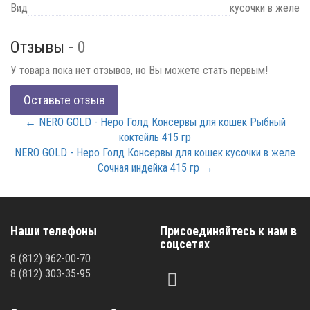
Вид
кусочки в желе
Отзывы -
0
У товара пока нет отзывов, но Вы можете стать первым!
Оставьте отзыв
← NERO GOLD - Неро Голд Консервы для кошек Рыбный
коктейль 415 гр
NERO GOLD - Неро Голд Консервы для кошек кусочки в желе
Сочная индейка 415 гр →
Наши телефоны
Присоединяйтесь к нам в
соцсетях
8
(812)
962-00-70
8
(812)
303-35-95