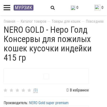
МУРЗИК
0
0
Главная
Каталог товаров
Товары для кошек
Повседневны
NERO GOLD - Неро Голд
Консервы для пожилых
кошек кусочки индейки
415 гр
(0)
В избранное
Производитель:
NERO Gold super premium