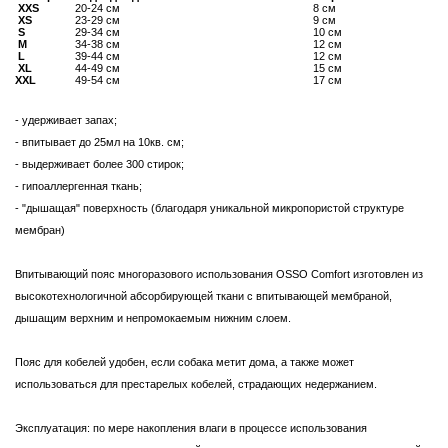
XXS
20-24 см
8 см
XS
23-29 см
9 см
S
29-34 см
10 см
M
34-38 см
12 см
L
39-44 см
12 см
XL
44-49 см
15 см
XXL
49-54 см
17 см
- удерживает запах;
- впитывает до 25мл на 10кв. см;
- выдерживает более 300 стирок;
- гипоаллергенная ткань;
- "дышащая" поверхность (благодаря уникальной микропористой структуре
мембран)
Впитывающий пояс многоразового использования OSSO Comfort изготовлен из
высокотехнологичной абсорбирующей ткани с впитывающей мембраной,
дышащим верхним и непромокаемым нижним слоем.
Пояс для кобелей удобен, если собака метит дома, а также может
использоваться для престарелых кобелей, страдающих недержанием.
Эксплуатация: по мере накопления влаги в процессе использования