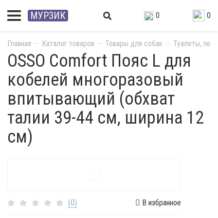
МУРЗИК
0
0
Главная
Каталог товаров
Товары для собак
Туалеты, пеле
OSSO Comfort Пояс L для
кобелей многоразовый
впитывающий (обхват
талии 39-44 см, ширина 12
см)
(0)
В избранное