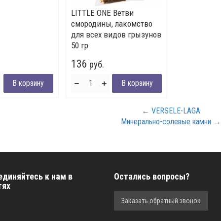
LITTLE ONE Ветви
смородины, лакомство
для всех видов грызунов
50 гр
136
руб.
← VERSELE-LAGA
Минерально-солевые камни →
единяйтесь к нам в
Остались вопросы?
тях
Заказать обратный звонок