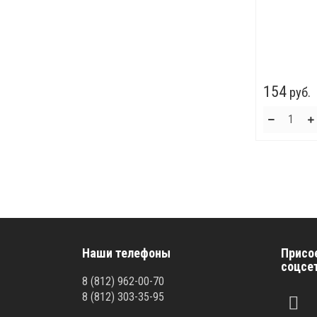
154
руб.
Наши телефоны
Присо
соцсе
8
(812)
962-00-70
8
(812)
303-35-95