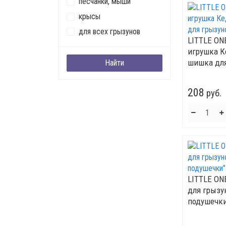
песчанки, мыши
крысы
для всех грызунов
LITTLE ON
игрушка К
шишка для
208
руб.
LITTLE ON
для грызу
подушечки