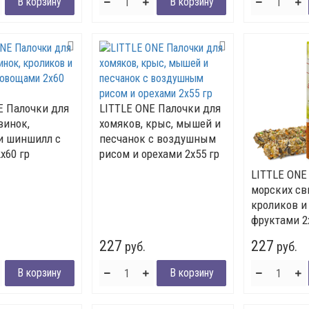
E Палочки для
LITTLE ONE Палочки для
винок,
хомяков, крыс, мышей и
и шиншилл с
песчанок с воздушным
х60 гр
рисом и орехами 2х55 гр
LITTLE ONE
морских св
кроликов и
фруктами 2
227
227
руб.
руб.