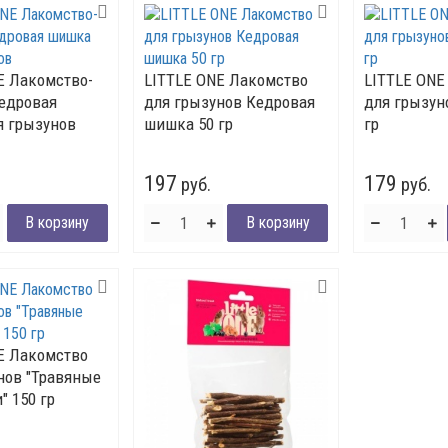
E Лакомство-
LITTLE ONE Лакомство
LITTLE ONE
едровая
для грызунов Кедровая
для грызуно
 грызунов
шишка 50 гр
гр
197
179
руб.
руб.
E Лакомство
нов "Травяные
" 150 гр