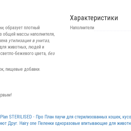
Характеристики
ии
, образует плотный
Наполнители
из общей массы наполнителя,
шена
утилизация в унитаз
,
для животных, людей и
 светло-бежевого цвета,
без
ок, пищевые добавки.
ервым!
lan STERILISED - Про План паучи для стерилизованных кошек, кусо
иют Друг. Hairy one Пеленки одноразовые впитывающие для живот