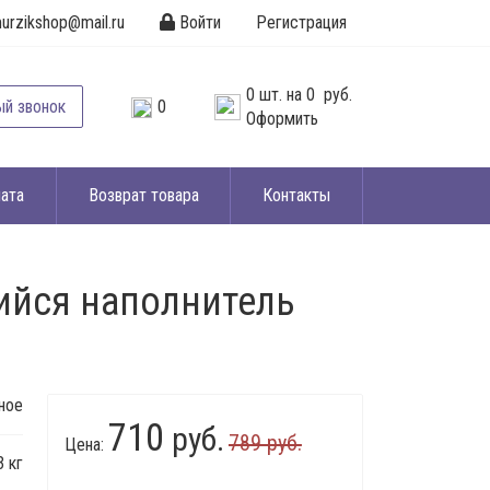
urzikshop@mail.ru
Войти
Регистрация
0
шт. на
0 руб.
ый звонок
0
Оформить
ата
Возврат товара
Контакты
ийся наполнитель
ное
710
руб.
789 руб.
Цена:
3 кг