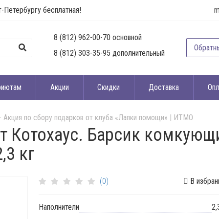
т-Петербургу бесплатная!
m
8 (812) 962-00-70 основной
Обратн
8 (812) 303-35-95 дополнительный
риютам
Акции
Скидки
Доставка
Опл
Акция по сбору подарков от клуба «Лапки помощи» | ИТМО
т Котохаус. Барсик комкующ
,3 кг
(0)
В избран
Наполнители
2,