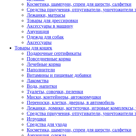
Косметика, шампуни, спреи для шерсти, салфетки
Средства приучения, отпугиватели, уничтожители з
Лежанки, матрасы
Товары для дрессировки
Аксессуары в машину
Амуниция
Одежда для собак
Аксессуары
Товары для кошек
Подарочные сертификаты
Повседневные корма
Лечебные корма
Наполнители
Витамины и пищевые добавки
Лакомства
Вода, напитки
Туалеты, совочки, пеленки
Миски, контейнеры, автокормушки
Переноски, клетки, дверцы, в автомобиль
Лежанки, домики, когтеточки, игровые комплексы, 
Средства приучения, отпугиватели, уничтожители з
Игрушки
Средства для ухода
Косметика, шампуни, спреи для шерсти, салфетки
Амуниция, одежда