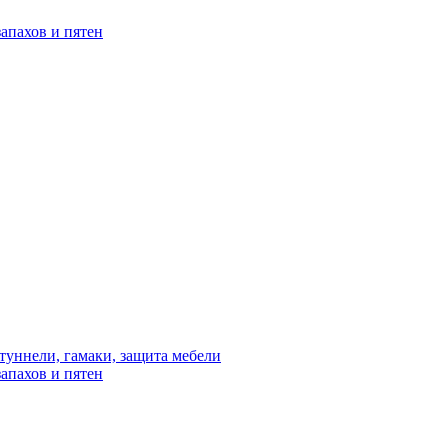
апахов и пятен
туннели, гамаки, защита мебели
апахов и пятен