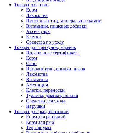
Товары для птиц
Корм
Лакомства
Песок для птиц, минеральные камни
Витамины, пищевые добавки
Аксессуары
Клетки
Средства по уходу
Товары для грызунов, хорьков
Подарочные сертификаты
Корм
Сено
Наполнители, опилки, песок
Лакомства
Витамины
Амуниция
Клетки, переноски
Туалеты, домики, поилки
Средства для ухода
Игрушки
Товары для рыб, рептилий
Корм для рептилий
Корм для рыб
Террариумы
Витамины, добавки, удобрения