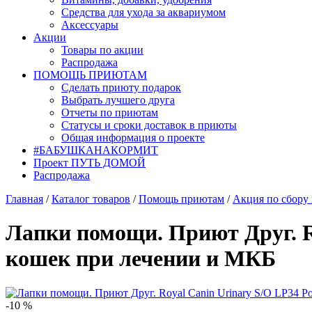
Средства для ухода за аквариумом
Аксессуары
Акции
Товары по акции
Распродажа
ПОМОЩЬ ПРИЮТАМ
Сделать приюту подарок
Выбрать лучшего друга
Отчеты по приютам
Статусы и сроки доставок в приюты
Общая информация о проекте
#БАБУШКАНАКОРМИТ
Проект ПУТЬ ДОМОЙ
Распродажа
Главная
/
Каталог товаров
/
Помощь приютам
/
Акция по сбору
Лапки помощи. Приют Друг. R
кошек при лечении и МКБ
-10 %