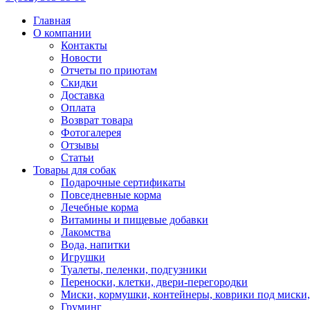
Главная
О компании
Контакты
Новости
Отчеты по приютам
Скидки
Доставка
Оплата
Возврат товара
Фотогалерея
Отзывы
Статьи
Товары для собак
Подарочные сертификаты
Повседневные корма
Лечебные корма
Витамины и пищевые добавки
Лакомства
Вода, напитки
Игрушки
Туалеты, пеленки, подгузники
Переноски, клетки, двери-перегородки
Миски, кормушки, контейнеры, коврики под миски
Груминг