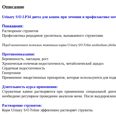
Описание
Urinary S/O LP34 диета для кошек при лечении и профилактике мо
Показания:
Растворение струвитов
Профилактика рецидивов уролитиаза, вызываемого струвитами.
П
еред назначением пожилым животным корма Urinary S/O Feline необходимо убед
Противопоказания:
Беременность, лактация, рост
Хроническая почечная недостаточность, метаболический ацидоз
Сердечная недостаточность
Гипертония
Применение лекарственных препаратов, которые используются для под
Длительность курса применения:
Струвитные камни растворяются при применении специальной диеты
необходимо регулярное проведение анализов мочи. После выздоровления
Растворение струвитов:
Корм Urinary S/O Feline эффективно растворяет струвиты.