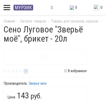
МУРЗИК
0
0
Главная
Каталог товаров
Товары для грызунов, хорьков
С
Сено Луговое "Зверьё
моё", брикет - 20л
(0)
В избранное
Производитель:
Зверье мое
143
руб.
Цена: