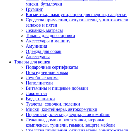
миски, бутылочки
Груминг
Косметика, шампуни, спреи для шерсти, салфетки
Средства приучения, отпугиватели, уничтожители
запахов и пятен
Лежанки, матрасы
Товары для дрессировки
Аксессуары в машину
Амуниция
Одежда для собак
Аксессуары
Товары для кошек
Подарочные сертификаты
Повседневные корма
Лечебные корма
Наполнители
Витамины и пищевые добавки
Лакомства
Вода, напитки
Туалеты, совочки, пеленки
Миски, контейнеры, автокормушки
Переноски, клетки, дверцы, в автомобиль
Лежанки, домики, когтеточки, игровые
комплексы, туннели, гамаки, защита мебели
Средства приучения, отпугиватели, уничтожители