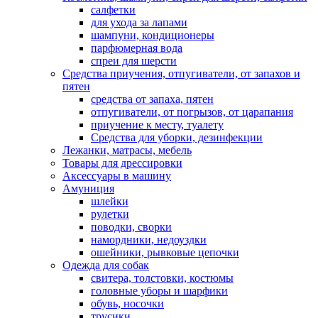
салфетки
для ухода за лапами
шампуни, кондиционеры
парфюмерная вода
спреи для шерсти
Средства приучения, отпугиватели, от запахов и
пятен
средства от запаха, пятен
отпугиватели, от погрызов, от царапания
приучение к месту, туалету
Средства для уборки, дезинфекции
Лежанки, матрасы, мебель
Товары для дрессировки
Аксессуары в машину
Амуниция
шлейки
рулетки
поводки, сворки
намордники, недоуздки
ошейники, рывковые цепочки
Одежда для собак
свитера, толстовки, костюмы
головные уборы и шарфики
обувь, носочки
трусики