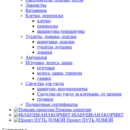
Лакомства
Витамины
Клетки, переноски
клетки
переноски
аквариумы-террариумы
Туалеты, домики, поилки
кормушки, поилки
туалеты, купалки
домики
Амуниция
Игрушки, колеса, шары
игрушки
колеса, шары, тоннели
гамаки
Средства для ухода
шампуни, кондиционеры
Средства по уходу за клетками, от запахов
груминг
Подарочные сертификаты
Помощь приютам
#БАБУШКАНАКОРМИТ
Проект ПУТЬ ДОМОЙ
Сортировка: