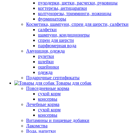
пуходерки, щетки, расчески, руковицы
когтерезы, антицарапки
колтунорезы, тримминги, ножницы
фурминаторы
Косметика, шампуни, спреи для шерсти, салфетки
салфетки
шампуни, кондиционеры
спреи для шерсти
парфюмерная вода
Амуниция, одежда
рулетки
шлейки
ошейники
одежда
Подарочные сертификаты
Товары для собак
Повседневные корма
сухой корм
консервы
Лечебные корма
сухой корм
консервы
Витамины и пищевые добавки
Лакомства
Вода, напитки