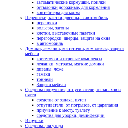
автоматические кормушки, поилки
бутылочки дорожные, для кормления
контейнеры для корма
Переноски, клетки, дверцы, в автомобиль
переноски
вольеры, загоны
клетки, выставочные палатки
перегородки, дверцы, защита на окна
в автомобиль
Домики, лежанки, когтеточки, комплексы, защита
мебели
когтеточки и игровые комплексы
лежанки, матрасы, мягкие домики
диваны, ложе
гамаки
тоннели
Защита мебели
Средства приучения, отпугиватели, от запахов и
пятен
средства от запаха, пятен
отпугиватели, от погрызов, от царапания
приучение к месту, туалету
средства для уборки, дезинфекции
Игрушки
Средства для ухода