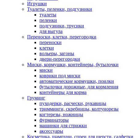
Игрушки
Туалеты, пеленки, подгузники
туалеты
пеленки
подгузники, трусики
для выгула
Переноски, клетки, перегородки
переноски
клетки
вольеры, загоны
двери-перегородки
Миски, кормушки, контейнеры, бутылочки
миски
коврики под миски
автоматические кормушки, поилки
бутылочки дорожные, для кормления
контейнеры для корма
Груминг
пуходерки, расчески, рукавицы
тримминги, скребницы, колтунорезы
когтерезы, ножницы
фурминаторы
машинки для стрижки
аксессуары
Косметика, шампуни, спреи для шерсти, салфетки