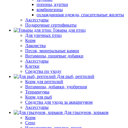
попоны, куртки
комбинезоны
охлаждающая одежда, спасательные жилеты
Аксессуары
Подарочные сертификаты
Товары для птиц
Для уличных птиц
Корм
Лакомства
Песок, минеральные камни
Витамины, пищевые добавки
Аксессуары
Клетки
Средства по уходу
Для рыб, рептилий
Корм для рептилий
Витамины, добавки, удобрения
Террариумы
Корм для рыб
Средства для ухода за аквариумом
Аксессуары
Для грызунов, хорьков
Корм
Сено
Наполнители, опилки, песок