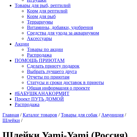
Товары для рыб, рептилий
Корм для рептилий
Корм для рыб
Террариумы
Витамины, добавки, удобрения
Средства для ухода за аквариумом
Аксессуары
Акции
Товары по акции
Распродажа
ПОМОЩЬ ПРИЮТАМ
Сделать приюту подарок
Выбрать лучшего друга
Отчеты по приютам
Статусы и сроки доставок в приюты
Общая информация о проекте
#БАБУШКАНАКОРМИТ
Проект ПУТЬ ДОМОЙ
Распродажа
Главная
/
Каталог товаров
/
Товары для собак
/
Амуниция
/
Шлейки
/
Шлейки Yami-Yami (Россия)