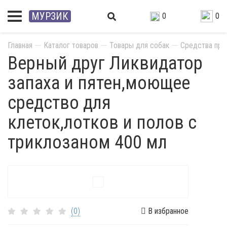
МУРЗИК
0
0
Главная
Каталог товаров
Товары для собак
Средства приу
Верный друг Ликвидатор
запаха и пятен,моющее
средство для
клеток,лотков и полов с
триклозаном 400 мл
(0)
В избранное