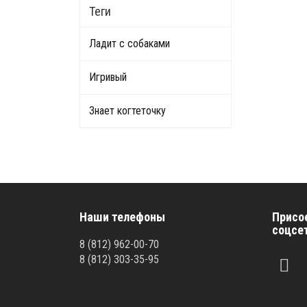
Теги
Ладит с собаками
Игривый
Знает когтеточку
Наши телефоны
Присо
соцсе
8
(812)
962-00-70
8
(812)
303-35-95