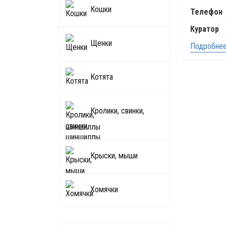
Кошки
Телефон
Куратор
Щенки
Подробнее.
Котята
Кролики, свинки,
шиншиллы
Крыски, мыши
Хомячки