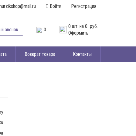
murzikshop@mail.ru
Войти
Регистрация
0
шт. на
0 руб.
ый звонок
0
Оформить
ата
Возврат товара
Контакты
лу
 ж
од