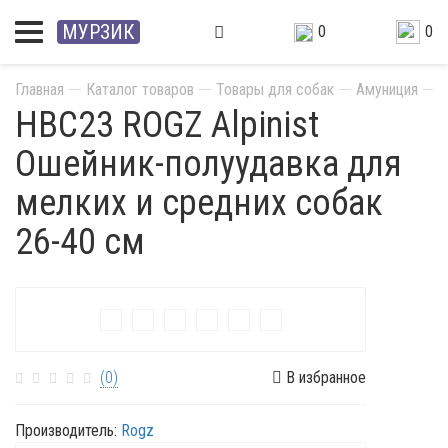
МУРЗИК
0
0
Главная
Каталог товаров
Товары для собак
Амуниция
О
HBC23 ROGZ Alpinist
Ошейник-полуудавка для
мелких и средних собак
26-40 см
(0)
В избранное
Производитель:
Rogz