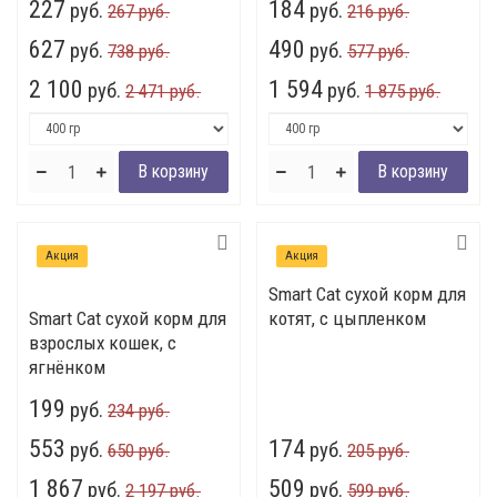
227
184
руб.
руб.
267 руб.
216 руб.
627
490
руб.
руб.
738 руб.
577 руб.
2 100
1 594
руб.
руб.
2 471 руб.
1 875 руб.
Акция
Акция
Smart Cat сухой корм для
Smart Cat сухой корм для
котят, с цыпленком
взрослых кошек, с
ягнёнком
199
руб.
234 руб.
553
174
руб.
руб.
650 руб.
205 руб.
1 867
509
руб.
руб.
2 197 руб.
599 руб.