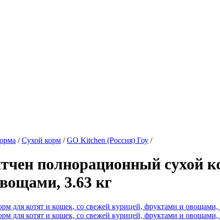
орма
/
Сухой корм
/
GO Kitchen (Россия) Гоу
/
чен полнорационный сухой кор
вощами, 3.63 кг