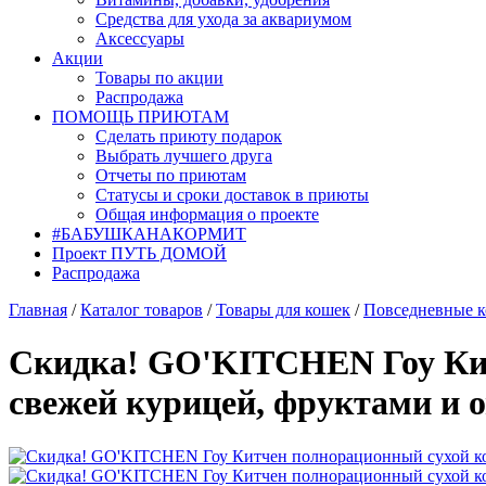
Средства для ухода за аквариумом
Аксессуары
Акции
Товары по акции
Распродажа
ПОМОЩЬ ПРИЮТАМ
Сделать приюту подарок
Выбрать лучшего друга
Отчеты по приютам
Статусы и сроки доставок в приюты
Общая информация о проекте
#БАБУШКАНАКОРМИТ
Проект ПУТЬ ДОМОЙ
Распродажа
Главная
/
Каталог товаров
/
Товары для кошек
/
Повседневные к
Скидка! GO'KITCHEN Гоу Кит
свежей курицей, фруктами и о