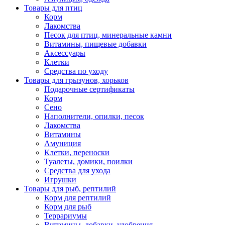
Товары для птиц
Корм
Лакомства
Песок для птиц, минеральные камни
Витамины, пищевые добавки
Аксессуары
Клетки
Средства по уходу
Товары для грызунов, хорьков
Подарочные сертификаты
Корм
Сено
Наполнители, опилки, песок
Лакомства
Витамины
Амуниция
Клетки, переноски
Туалеты, домики, поилки
Средства для ухода
Игрушки
Товары для рыб, рептилий
Корм для рептилий
Корм для рыб
Террариумы
Витамины, добавки, удобрения