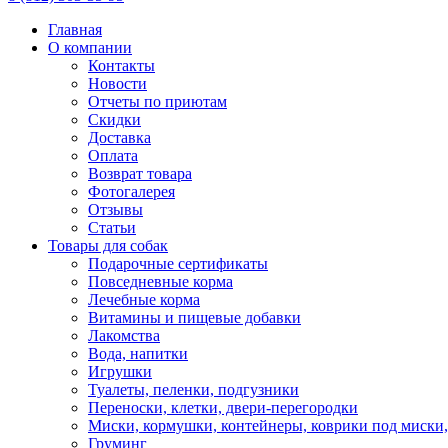
Главная
О компании
Контакты
Новости
Отчеты по приютам
Скидки
Доставка
Оплата
Возврат товара
Фотогалерея
Отзывы
Статьи
Товары для собак
Подарочные сертификаты
Повседневные корма
Лечебные корма
Витамины и пищевые добавки
Лакомства
Вода, напитки
Игрушки
Туалеты, пеленки, подгузники
Переноски, клетки, двери-перегородки
Миски, кормушки, контейнеры, коврики под миски
Груминг