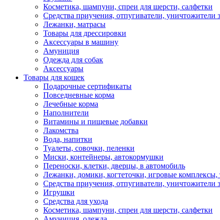
Косметика, шампуни, спреи для шерсти, салфетки
Средства приучения, отпугиватели, уничтожители з
Лежанки, матрасы
Товары для дрессировки
Аксессуары в машину
Амуниция
Одежда для собак
Аксессуары
Товары для кошек
Подарочные сертификаты
Повседневные корма
Лечебные корма
Наполнители
Витамины и пищевые добавки
Лакомства
Вода, напитки
Туалеты, совочки, пеленки
Миски, контейнеры, автокормушки
Переноски, клетки, дверцы, в автомобиль
Лежанки, домики, когтеточки, игровые комплексы, 
Средства приучения, отпугиватели, уничтожители з
Игрушки
Средства для ухода
Косметика, шампуни, спреи для шерсти, салфетки
Амуниция, одежда