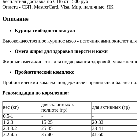
Бесплатная доставка по СПб от 1500 руб
Оплата - СБП, MastrerCard, Visa, Мир, наличные, ЯК
Описание
Курица свободного выгула
Высококачественное куриное мясо - источник аминокислот дл
Омега жиры для здоровья шерсти и кожи
Жирные омега-кислоты для поддержания здоровой, увлажненн
Пробиотический комплекс
Пробиотический комлекс поддерживает правильный баланс по
Рекомендации по кормлению:
для склонных к
вес (кг)
для активных (гр)
полноте (гр)
0.5-1
-
-
1-2.3
15-25
20-33
2.3-3.2
25-35
33-41
3.2-4.5
35-40
41-60