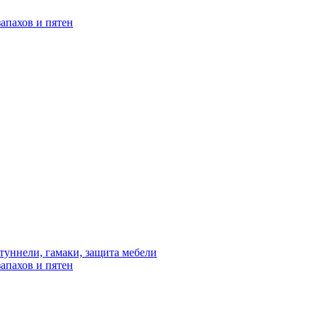
апахов и пятен
туннели, гамаки, защита мебели
апахов и пятен