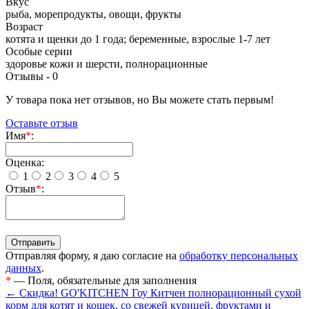
Вкус
рыба, морепродукты, овощи, фрукты
Возраст
котята и щенки до 1 года; беременные, взрослые 1-7 лет
Особые серии
здоровье кожи и шерсти, полнорационные
Отзывы -
0
У товара пока нет отзывов, но Вы можете стать первым!
Оставьте отзыв
Имя
*
:
Оценка:
1
2
3
4
5
Отзыв
*
:
Отправляя форму, я даю согласие на
обработку персональных
данных
.
*
— Поля, обязательные для заполнения
← Скидка! GO'KITCHEN Гоу Китчен полнорационный сухой
корм для котят и кошек, со свежей курицей, фруктами и