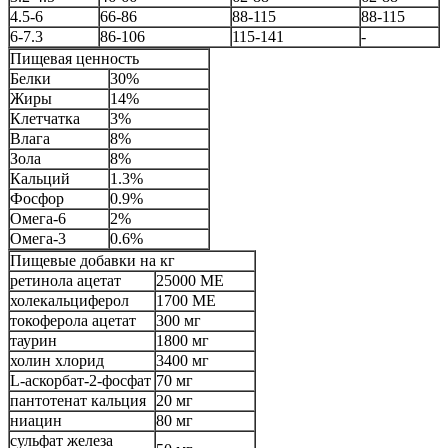
4.5-6
66-86
88-115
88-115
6-7.3
86-106
115-141
-
Пищевая ценность
Белки
30%
Жиры
14%
Клетчатка
3%
Влага
8%
Зола
8%
Кальций
1.3%
Фосфор
0.9%
Омега-6
2%
Омега-3
0.6%
Пищевые добавки на кг
ретинола ацетат
25000 МЕ
холекальциферол
1700 МЕ
токоферола ацетат
300 мг
таурин
1800 мг
холин хлорид
3400 мг
L-аскорбат-2-фосфат
70 мг
пантотенат кальция
20 мг
ниацин
80 мг
сульфат железа