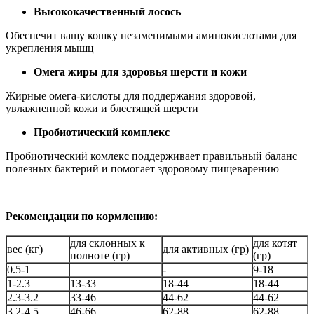
Высококачественный лосось
Обеспечит вашу кошку незаменимыми аминокислотами для
укрепления мышц
Омега жиры для здоровья шерсти и кожи
Жирные омега-кислоты для поддержания здоровой,
увлажненной кожи и блестящей шерсти
Пробиотический комплекс
Пробиотический комлекс поддерживает правильный баланс
полезных бактерий и помогает здоровому пищеварению
Рекомендации по кормлению:
для склонных к
для котят
вес (кг)
для активных (гр)
полноте (гр)
(гр)
0.5-1
-
9-18
1-2.3
13-33
18-44
18-44
2.3-3.2
33-46
44-62
44-62
3.2-4.5
46-66
62-88
62-88