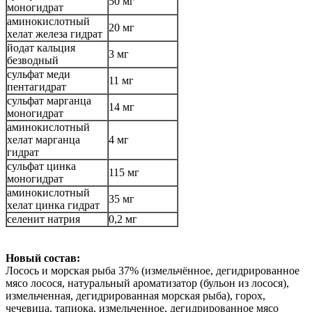
50 мг
моногидрат
аминокислотный
20 мг
хелат железа гидрат
йодат кальция
3 мг
безводный
сульфат меди
11 мг
пентагидрат
сульфат марганца
14 мг
моногидрат
аминокислотный
хелат марганца
4 мг
гидрат
сульфат цинка
115 мг
моногидрат
аминокислотный
35 мг
хелат цинка гидрат
селенит натрия
0,2 мг
Новый состав:
Лосось и морская рыба 37% (измельчённое, дегидрированное
мясо лосося, натуральный ароматизатор (бульон из лосося),
измельченная, дегидрированная морская рыба), горох,
чечевица, тапиока, измельченное, дегидрированное мясо