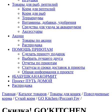
Товары для рыб, рептилий
Корм для рептилий
Корм для рыб
Террариумы
Витамины, добавки, удобрения
Средства для ухода за аквариумом
Аксессуары
Акции
Товары по акции
Распродажа
ПОМОЩЬ ПРИЮТАМ
Сделать приюту подарок
Выбрать лучшего друга
Отчеты по приютам
Статусы и сроки доставок в приюты
Общая информация о проекте
#БАБУШКАНАКОРМИТ
Проект ПУТЬ ДОМОЙ
Распродажа
Главная
/
Каталог товаров
/
Товары для кошек
/
Повседневные
корма
/
Сухой корм
/
GO Kitchen (Россия) Гоу
/
Скидка! GO'KITCHEN