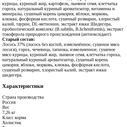
курицы, куриный жир, картофель, льняное семя, клетчатка
гороха, натуральный куриный ароматизатор, витамины и
минералы, сушеный корень цикория, яблоки, морковь,
клюква, фосфорная кислота, сушеный розмарин, хлористый
калий, таурин, DL-метионин, экстракт юкки Шидигера,
пробиотический комплекс (B.subtilis, B.licheniformis), экстракт
токоферола природного происхождения (антиоксидант)
Старый состав:
Лосось 37% (лосось без костей, измельчённое, сушеное мясо
лосося), горох, чечевица, тапиока, измельченное, сушеное
мясо курицы, куриный жир, льняное семя, клетчатка гороха,
натуральный куриный ароматизатор, сушеный корень
цикория, яблоки, морковь, клюква, фосфорная кислота,
сушеный розмарин, хлористый калий, экстракт юкки
шидигера.
Характеристики
Страна производства
Россия
Вес
7,26 кг
Класс корма
Холистик