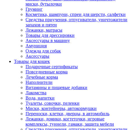
миски, бутылочки
Груминг
Косметика, шампуни, спреи для шерсти, салфетки
Средства приучения, отпугиватели, уничтожители
запахов и пятен
Лежанки, матрасы
Товары для дрессировки
Аксессуары в машину
Амуниция
Одежда для собак
Аксессуары
Товары для кошек
Подарочные сертификаты
Повседневные корма
Лечебные корма
Наполнители
Витамины и пищевые добавки
Лакомства
Вода, напитки
Туалеты, совочки, пеленки
Миски, контейнеры, автокормушки
Переноски, клетки, дверцы, в автомобиль
Лежанки, домики, когтеточки, игровые
комплексы, туннели, гамаки, защита мебели
Средства приучения, отпугиватели, уничтожители